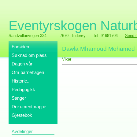
Eventyrskogen Natur
Sandvollanvegen 334
7670 Inderøy
Tel: 91681704
Send o
Forsiden
Dawla Mhamoud Mohamed
Søknad om plass
Vikar
Dagen vår
Om barnehagen
Historie...
Pedagogikk
Sanger
Dokumentmappe
Gjestebok
Avdelinger