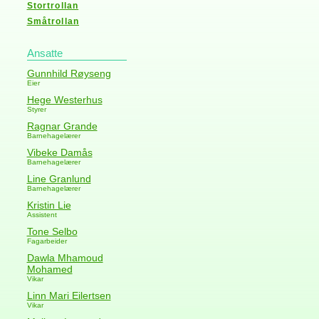
Stortrollan
Småtrollan
Ansatte
Gunnhild Røyseng
Eier
Hege Westerhus
Styrer
Ragnar Grande
Barnehagelærer
Vibeke Damås
Barnehagelærer
Line Granlund
Barnehagelærer
Kristin Lie
Assistent
Tone Selbo
Fagarbeider
Dawla Mhamoud
Mohamed
Vikar
Linn Mari Eilertsen
Vikar