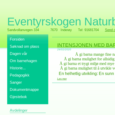
Eventyrskogen Natur
Sandvollanvegen 334
7670 Inderøy
Tel: 91681704
Send o
Forsiden
INTENSJONEN MED B
Søknad om plass
24/02/2020
Dagen vår
Å gi barna mange fine na
Å gi barna mulighet for allsidig 
Om barnehagen
Å gi barna et trygt miljø med my
Historie...
Å gi barna mulighet til å utvikle
En helhetlig utvikling: En sunn
Pedagogikk
Les mer
Sanger
Dokumentmappe
Gjestebok
Avdelinger